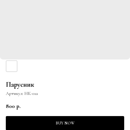
Парусник
Артикул:
НК-01а
800
р.
BUY NOW