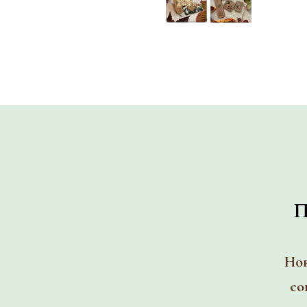
П
Нов
со